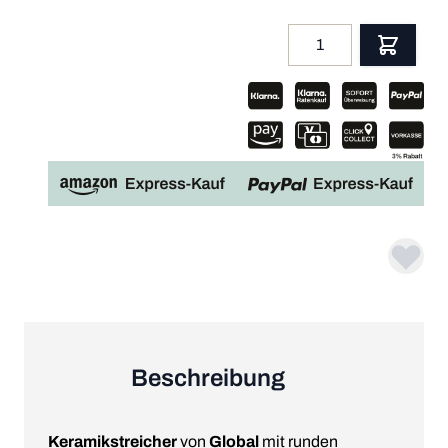
Menge
App
Beschreibung
Keramikstreicher
von
Global
mit runden