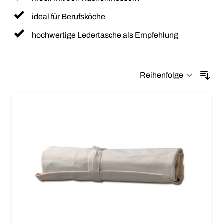
ideal für Berufsköche
hochwertige Ledertasche als Empfehlung
Sor