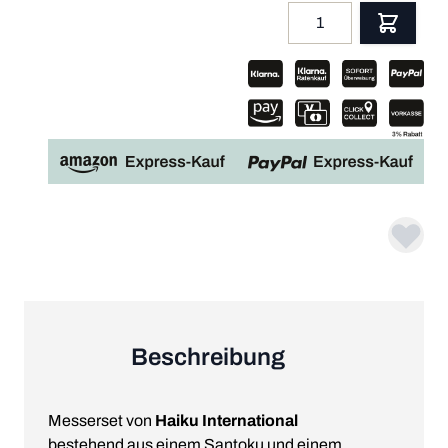
Menge
App
Beschreibung
Messerset von
Haiku International
bestehend aus einem Santoku und einem