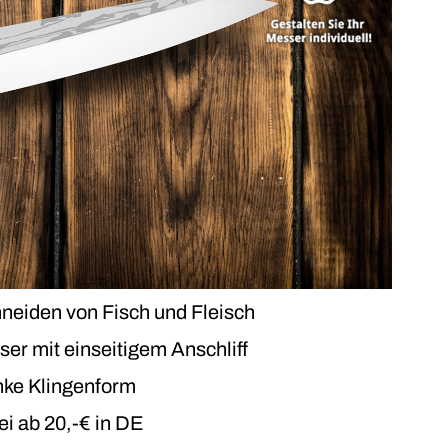
r
Mehr dazu
er
Mehr dazu
Mehr dazu
Mehr dazu
eiden von Fisch und Fleisch
er mit einseitigem Anschliff
nke Klingenform
i ab 20,-€ in DE