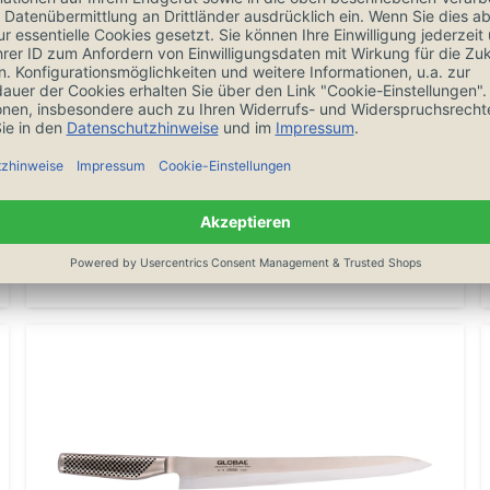
KAI Shun Pro Sho Yanagiba Messer 24
cm VG-2005
305,00 €
In den Warenkorb
Auf Lager, 1-3 Tage, versandkostenfrei ab 20€