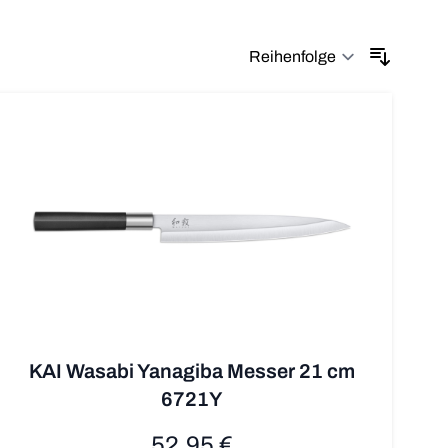
Sortier
KAI Wasabi Yanagiba Messer 21 cm
6721Y
52,95 €