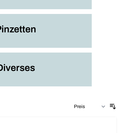
inzetten
Diverses
Sortier