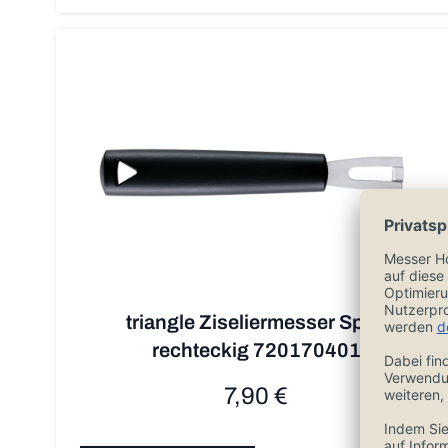
triangle Ziseliermesser Spirit
rechteckig 720170401
7,90 €