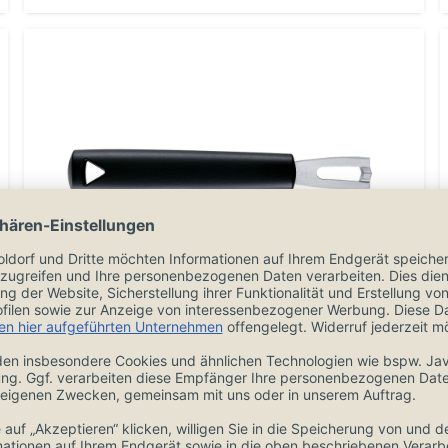
triangle Ziseliermesser Spirit dreieckig
720160401
7,90 €