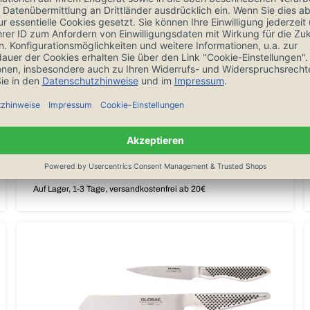
Global Messerset 3-teilig G-257
259,00 €
324,00 €
Sonderpreis
Regulärer Preis
In den Warenkorb
Auf Lager, 1-3 Tage, versandkostenfrei ab 20€