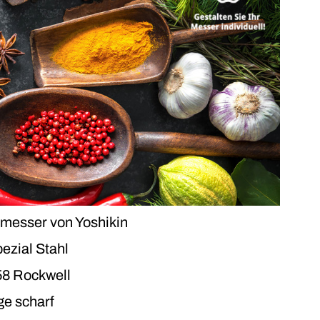
r
Mehr dazu
er
Mehr dazu
Mehr dazu
Mehr dazu
messer von Yoshikin
ial Stahl
58 Rockwell
ge scharf