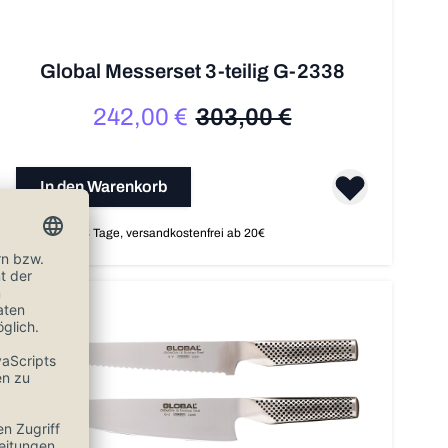
Global Messerset 3-teilig G-2338
242,00 €
303,00 €
Sonderpreis
Regulärer Preis
In den Warenkorb
Auf Lager, 1-3 Tage, versandkostenfrei ab 20€