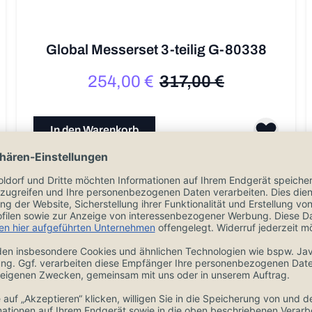
Global Messerset 3-teilig G-80338
254,00 €
317,00 €
Sonderpreis
Regulärer Preis
In den Warenkorb
Auf Lager, 1-3 Tage, versandkostenfrei ab 20€