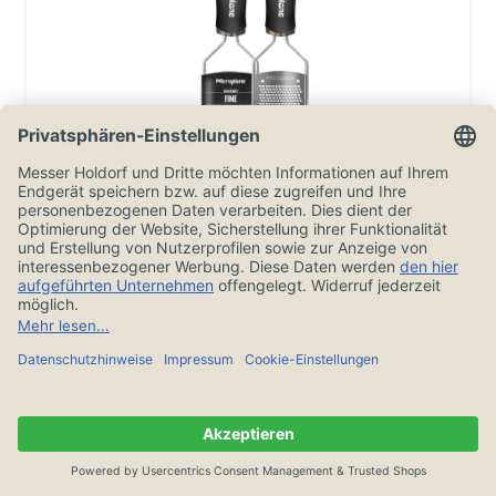
Microplane Reibe (Feine Klinge)
Gourmet Serie - 45004
32,95 €
In den Warenkorb
Auf Lager, 1-3 Tage, versandkostenfrei ab 20€