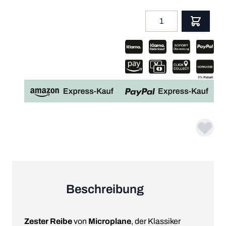
Menge
App
Beschreibung
Zester Reibe
von
Microplane
, der Klassiker