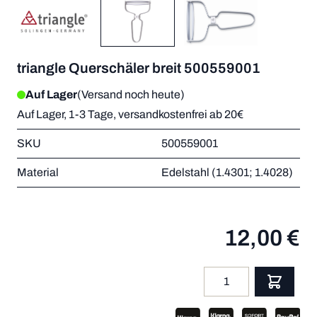
triangle Querschäler breit 500559001
Auf Lager
(Versand noch heute)
Auf Lager, 1-3 Tage, versandkostenfrei ab 20€
SKU
500559001
Material
Edelstahl (1.4301; 1.4028)
12,00 €
Menge
App