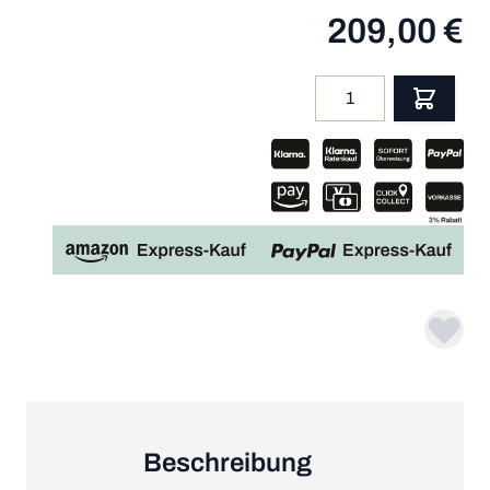
209,00 €
Menge
App
Beschreibung