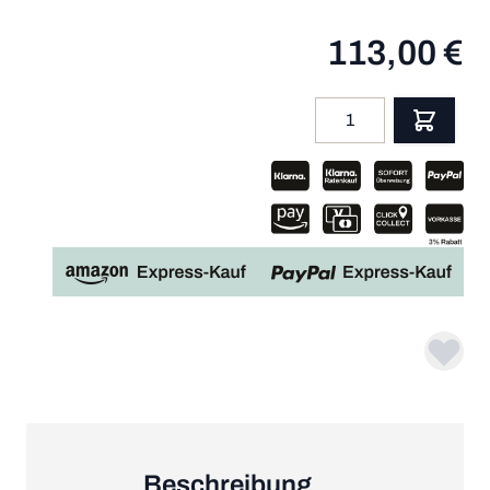
113,00 €
Menge
App
Beschreibung