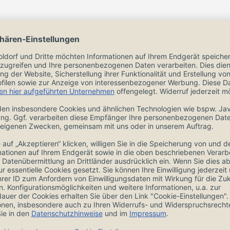
cm
, mit metallfreien,
ngen