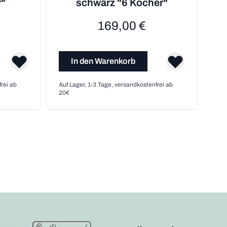
r"
schwarz "6 Köcher"
169,00 €
In den Warenkorb
frei ab
Auf Lager, 1-3 Tage, versandkostenfrei ab
20€