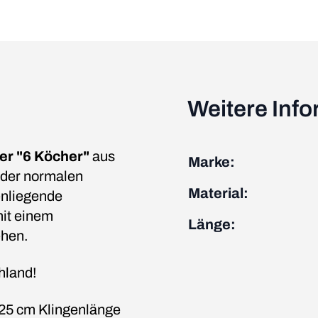
Weitere Inf
er
"6 Köcher"
aus
Marke:
 der normalen
Material:
enliegende
mit einem
Länge:
ehen.
hland!
u 25 cm Klingenlänge