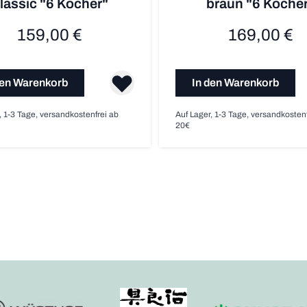
lassic "6 Köcher"
braun "6 Köche
159,00 €
169,00 €
den Warenkorb
In den Warenkorb
, 1-3 Tage, versandkostenfrei ab
Auf Lager, 1-3 Tage, versandkosten
20€