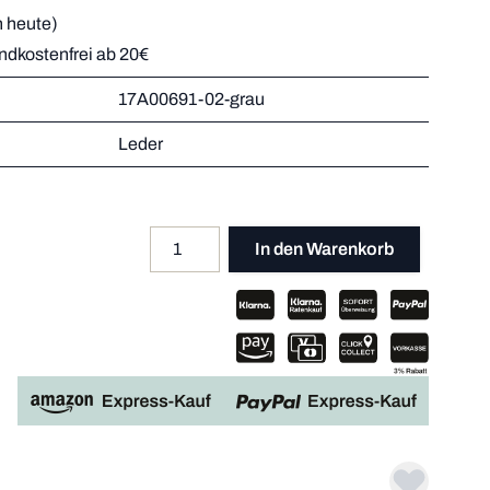
 heute)
andkostenfrei ab 20€
r
17A00691-02-grau
Mehr dazu
er
Leder
Mehr dazu
Mehr dazu
Mehr dazu
Menge
Apple P
In den Warenkorb