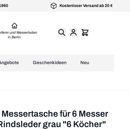
 1960
Kostenloser Versand ab 20 €
eiferei und Messerladen
in Berlin
Angebote
Geschenkideen
Neu
üchenzubehör anzeigen
Senzo Black
geschmiedete
Japanische Kochmesser
Microplane Küchenreibe
Kochmesser von
Kochmesser aus
mit Top Preis-Leistungs-
Premium Classic
Suncraft
Solingen von Burgvogel
Verhältnis
esser
Messertasche für 6 Messer
indsleder grau "6 Köcher"
l Messer