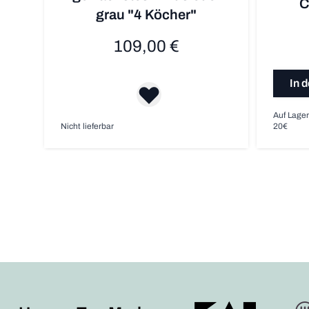
C
grau "4 Köcher"
109,00 €
In 
Auf Lager
Nicht lieferbar
20€