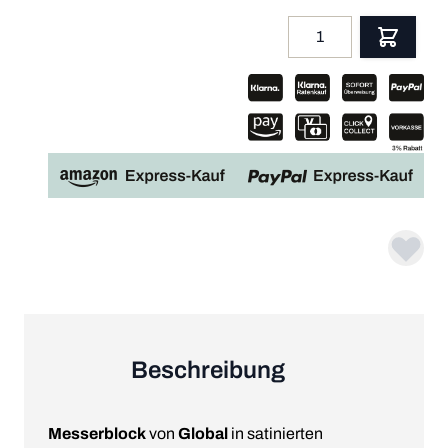
Menge
App
Beschreibung
Messerblock
von
Global
in satinierten