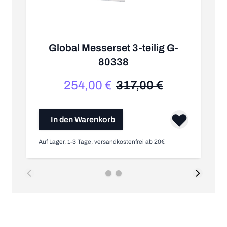
Global Messerset 3-teilig G-
80338
G
254,00 €
317,00 €
Sonderpreis
Regulärer Preis
In den Warenkorb
Auf Lager, 1-3 Tage, versandkostenfrei ab 20€
Au