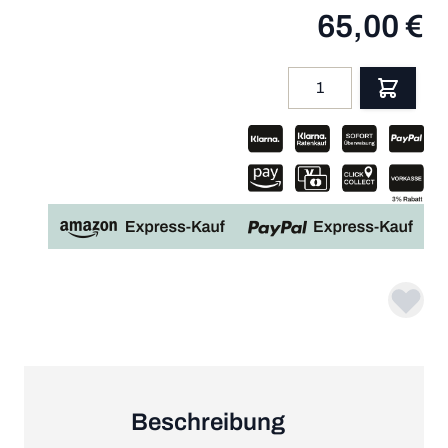
65,00 €
Menge
App
Beschreibung