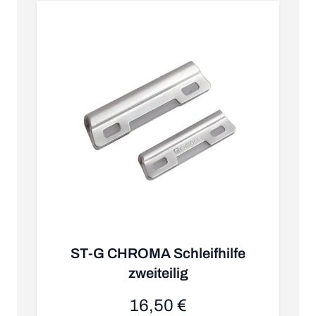
W
ST-G CHROMA Schleifhilfe
zweiteilig
16,50 €