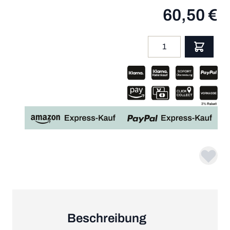
60,50 €
Menge
App
Beschreibung