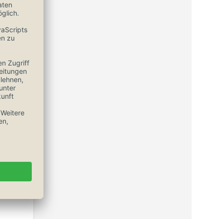
er
gen