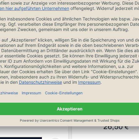
Zubehör
thof Wetzstahl 26 cm
Windmühlenmess
3049700526
Pflegeset für Klin
34,90 €
26,50 €