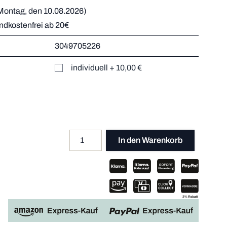
Montag, den 10.08.2026)
andkostenfrei ab 20€
r
3049705226
Mehr dazu
er
individuell
+
10,00 €
Mehr dazu
Mehr dazu
Mehr dazu
Menge
Apple P
In den Warenkorb