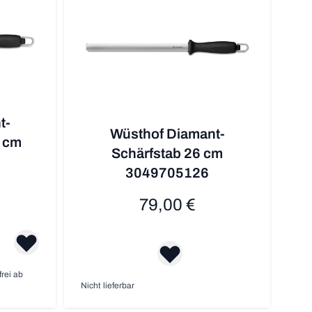
t-
Wüsthof Diamant-
3 cm
Schärfstab 26 cm
3049705126
79,00 €
frei ab
Nicht lieferbar