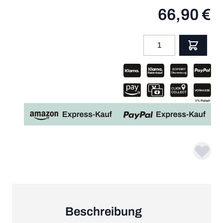
66,90 €
Menge
App
Beschreibung