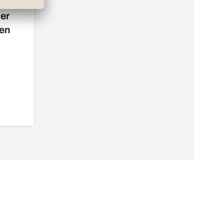
er
gen