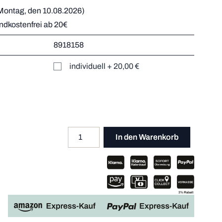
Montag, den 10.08.2026)
andkostenfrei ab 20€
r
8918158
Mehr dazu
er
individuell
+
20,00 €
Mehr dazu
Mehr dazu
Mehr dazu
Menge
Apple P
In den Warenkorb