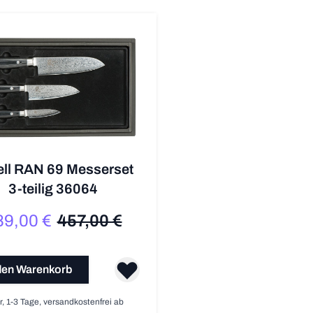
ell RAN 69 Messerset
3-teilig 36064
89,00 €
457,00 €
Sonderpreis
Regulärer Preis
den Warenkorb
r, 1-3 Tage, versandkostenfrei ab