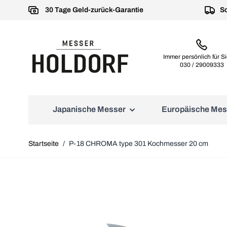
30 Tage Geld-zurück-Garantie
Sc
Immer persönlich für Si
030 / 29009333
Japanische Messer
Europäische Mes
Untermenü für Kategorie Japanische Messer anz
Untermenü für Kat
Yaxell Messer
Wüsthof Kochmesser
Sushi-Messer
Schärfartikel
KAI Kochmesser
Güde Kochmesser
Kochmesser
Küchenhelfer
Startseite
/
P-18 CHROMA type 301 Kochmesser 20 cm
Nakiri Messer
Ausbeinmesser
Super GOU 161 Messer
Wüsthof Amici
Schleifsteine Vorschliff u.
KAI SHUN Messer
Güde Alpha
Schäler
Reparatur
Santoku Messer
Allzweckmesser
Super GOU Ypsilon
Wüsthof Classic
KAI Shun Premier Tim Mälz
Güde Alpha Olive
Scheren
Schleifsteine Grundschliff
Messer
Deba Messer
Brotmesser
ZEN 37 Lagen
Wüsthof Classic Ikon (Black)
Güde Brotmesser
Paletten/Spachtel
Hammerschlag
Schleifsteine Politur
KAI Shun Premier Tim Mälz
Wüsthof Classic Ikon
Güde Gußstahl Kochmesse
Pinzetten/Zangen
Minamo Messer
RAN 69 Lagen Micartagriff
(Créme)
Wetzstähle u. Stäbe
Güde "The Knife"
Hobel
KAI Shun Classic White