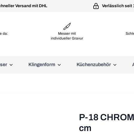
hneller Versand mit DHL
Verlässlich seit
e da:
Messer mit
Schl
individueller Gravur
ser
Klingenform
Küchenzubehör
eigen
egorie Europäische Messer anzeigen
Untermenü für Kategorie Klingenform anzeigen
Untermenü für Kategorie K
Global Messer
Windmühlenmesser
Gemüsemesser
Microplane Reiben
3-Lagenstahl Messer
Forge de Lguiole
Schälmesser
Aufbewahrung
Filiermesser
Steakmesser
Global GS Messer
Windmühlen Kirschbaum
Premium Classic Serie
Messertaschen
Haiku Home
Opinel Messer
Serie
Schinken- und
Messersets
er
Global G Messer
Gourmet Serie
Messerblöcke
Tranchiermesser
Windmühlen Buckelsmesser
CHROMA Messer
Dick 1905
Bunka Messer und Kiritsuke M
Global GSF Messer
Professional Serie
Klingenschützer
P-18 CHROMA
Kindermesser
er
Windmühlen Brotmesser
Bunmei Global Messer
BELUGA Kochmesser
r
Global GF Messer
Specialty Series
Schneidbretter
cm
Windmühlen K-Serie
Global Messersets
Master Serie
Tamahagane San 3-Lagenstah
Nesmuk Kochmesser