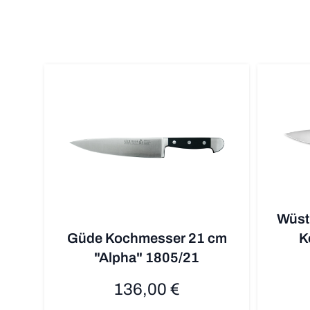
Wüsth
Güde Kochmesser 21 cm
K
"Alpha" 1805/21
136,00 €