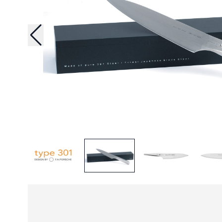
Blue Breeze 3 Lagen Messer
Wüsthof Ikon
Handschleifer -
Kochmesser
Messer
Diverses
Messerschärfer
Hana 3 Lagen Messer
Wüsthof Partner
KAI Shun Nagare Messer
Burgvogel Messer
Schleifmaschinen
Ketu 3 Lagen Hammerschlag
Wüsthof Performer
KAI Shun Pro Sho Messer
Burgvogel Rotholz Messer
Streichriemen
"Nature Line"
Wüsthof Gourmet
KAI Tim Mälzer Kamagata
Tojiro Messer
Schleifhilfen
Messer
Burgvogel Olivenholz Mess
DP 3 Lagen Basic
"Oliva Line"
KAI Seki Magoroku Redwoo
DP 3 Lagen HQ
Burgvogel Walnussholz
KAI Seki Magoroku
Messer "Juglans Line"
Composite
Sakuya Black Damast
KAI Seki Magoroku Kaname
Reppu 3 Lagen
Messer
ZEN 3 Lagen
Kai Seki Magoroku Kinju &
Hekiju Sushi Messer
ZEN Black 3 Lagen
KAI Seki Magoroku Shoso
Damaskus PRO 63
KAI Michel Bras Messer
Handmade Exklusiv Damast
KAI WASABI Black