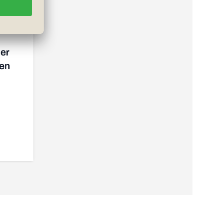
er
gen