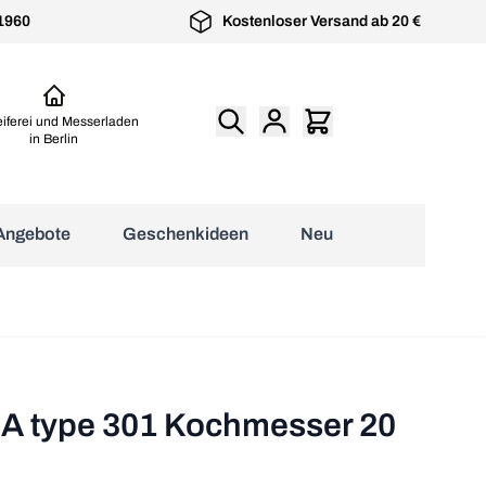
 1960
Kostenloser Versand ab 20 €
eiferei und Messerladen
in Berlin
Angebote
Geschenkideen
Neu
üchenzubehör anzeigen
Senzo Black
geschmiedete
Japanische Kochmesser
Microplane Küchenreibe
Kochmesser von
Kochmesser aus
mit Top Preis-Leistungs-
Premium Classic
Suncraft
Solingen von Burgvogel
Verhältnis
esser
 type 301 Kochmesser 20
l Messer