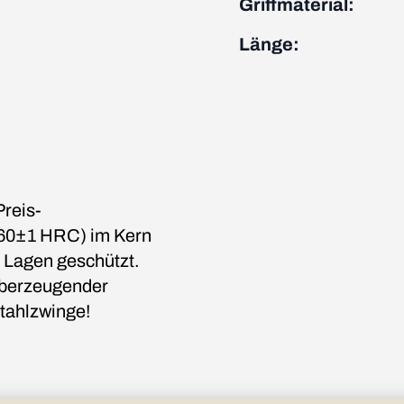
Griffmaterial:
Länge:
Preis-
 (60±1 HRC) im Kern
 Lagen geschützt.
überzeugender
stahlzwinge!