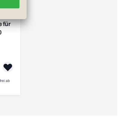
 für
0
frei ab