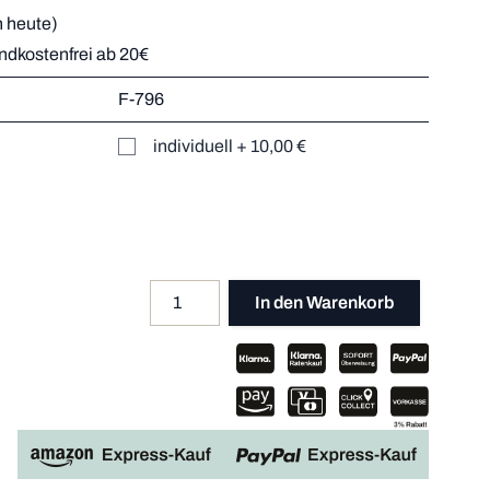
 heute)
andkostenfrei ab 20€
r
F-796
Mehr dazu
er
individuell
+
10,00 €
Mehr dazu
Mehr dazu
Mehr dazu
Menge
Apple P
In den Warenkorb