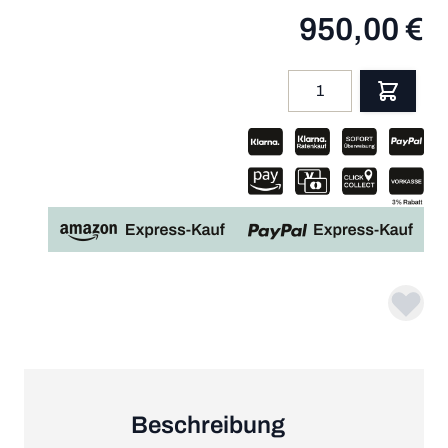
950,00 €
Menge
App
Beschreibung