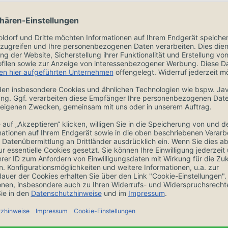
lmäßig mit
 in europäischer
ischer Norm)
m), Körnung 1000
3000 (japanischer
ngen