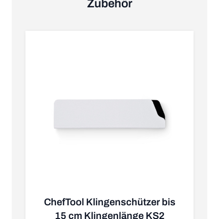
Zubehör
ChefTool Klingenschützer bis
K
15 cm Klingenlänge KS2