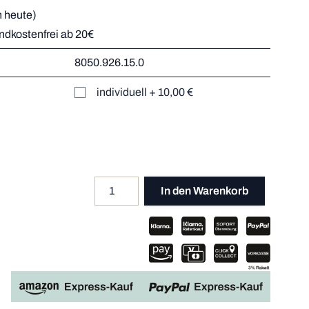
 heute)
andkostenfrei ab 20€
r
8050.926.15.0
Mehr dazu
er
individuell
+
10,00 €
Mehr dazu
Mehr dazu
Mehr dazu
Menge
Apple P
In den Warenkorb