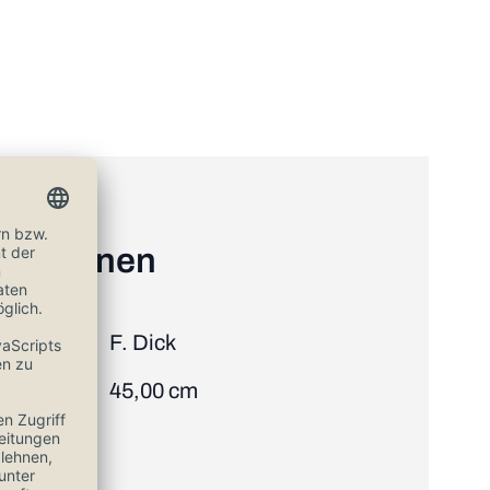
ormationen
F. Dick
45,00 cm