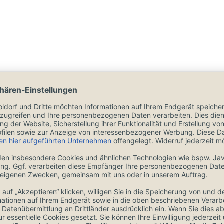
Weitere Inf
ng Wetzstahl
mit
Marke:
ür bessere Auflage
Länge:
mit extrem harter