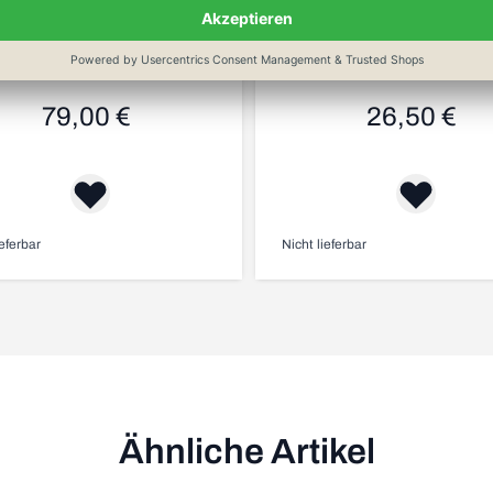
oSharp 550/BR Plus 3
Windmühlenmess
Messerschärfer
Pflegeset für Klin
79,00 €
26,50 €
ieferbar
Nicht lieferbar
Ähnliche Artikel