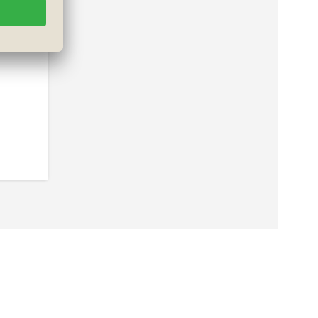
er
gen