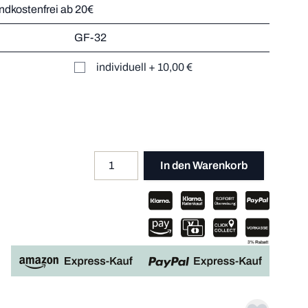
andkostenfrei ab 20€
GF-32
r
individuell
+
10,00 €
Mehr dazu
er
Mehr dazu
Mehr dazu
Mehr dazu
Menge
Apple P
In den Warenkorb