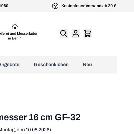
 1960
Kostenloser Versand ab 20 €
eiferei und Messerladen
in Berlin
Angebote
Geschenkideen
Neu
üchenzubehör anzeigen
Senzo Black
geschmiedete
Japanische Kochmesser
Microplane Küchenreibe
Kochmesser von
Kochmesser aus
mit Top Preis-Leistungs-
Premium Classic
Suncraft
Solingen von Burgvogel
Verhältnis
esser
messer 16 cm GF-32
Montag, den 10.08.2026)
l Messer