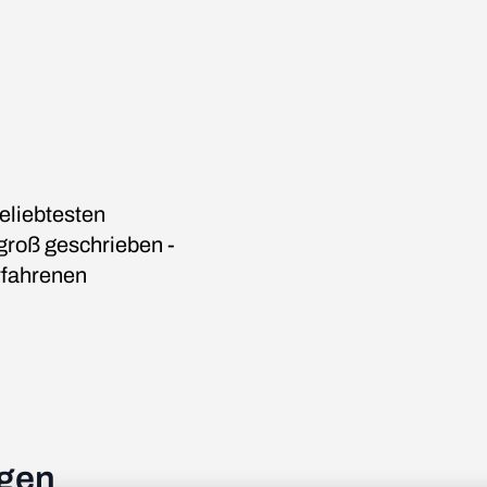
eliebtesten
groß geschrieben -
rfahrenen
ngen