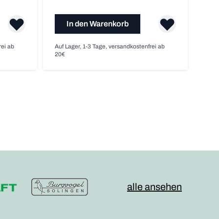
In den Warenkorb
rei ab
Auf Lager, 1-3 Tage, versandkostenfrei ab
Im A
20€
ab 2
alle ansehen