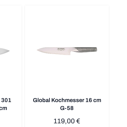
 301
Global Kochmesser 16 cm
K
 cm
G-58
119,00 €