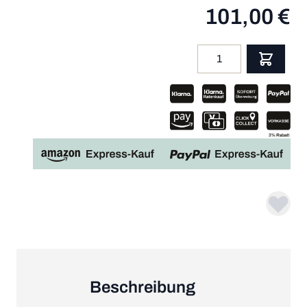
101,00 €
Menge
App
Beschreibung