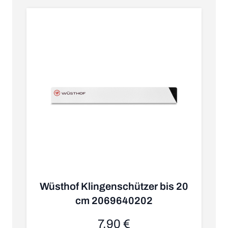
Wüsthof Klingenschützer bis 20
cm 2069640202
K
7,90 €