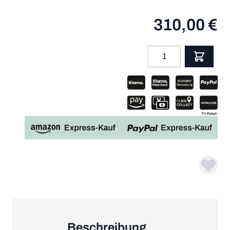
310,00 €
Menge
App
Beschreibung