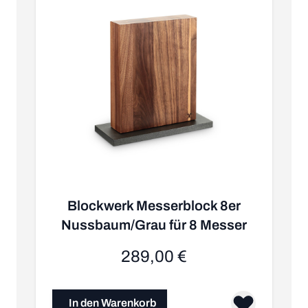
Blockwerk Messerblock 8er
Nussbaum/Grau für 8 Messer
K
289,00 €
In den Warenkorb