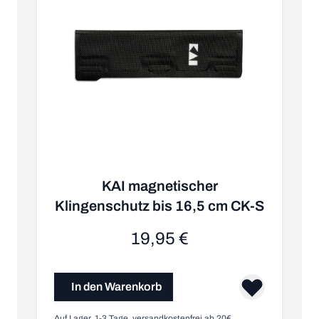
KAI magnetischer
Klingenschutz bis 16,5 cm CK-S
19,95 €
In den Warenkorb
Auf Lager, 1-3 Tage, versandkostenfrei ab 20€
Au