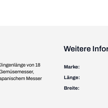
Weitere Inf
Klingenlänge von 18
Marke:
he Gemüsemesser,
Länge:
 japanischem Messer
Breite: