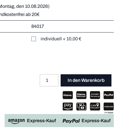
Montag, den 10.08.2026)
andkostenfrei ab 20€
r
84017
Mehr dazu
er
individuell
+
10,00 €
Mehr dazu
Mehr dazu
Mehr dazu
Menge
Apple P
In den Warenkorb