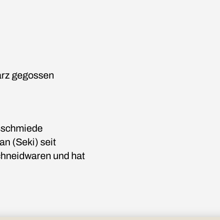
Harz gegossen
nsschmiede
n (Seki) seit
chneidwaren und hat