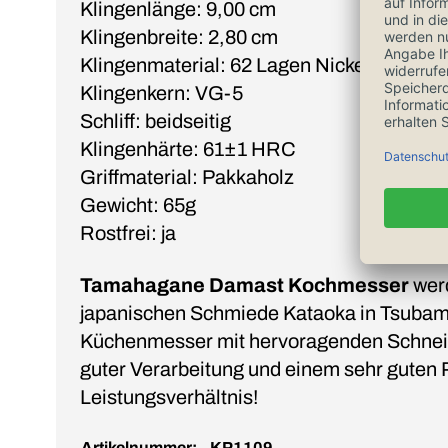
Klingenlänge: 9,00 cm
Klingenbreite: 2,80 cm
Klingenmaterial: 62 Lagen Nickel Damast
Klingenkern: VG-5
Schliff: beidseitig
Klingenhärte: 61±1 HRC
Griffmaterial: Pakkaholz
Gewicht: 65g
Rostfrei: ja
Tamahagane Damast Kochmesser
wer
japanischen Schmiede Kataoka in Tsubame
Küchenmesser mit hervoragenden Schneid
guter Verarbeitung und einem sehr guten 
Leistungsverhältnis!
Artikelnummer:
KP1109