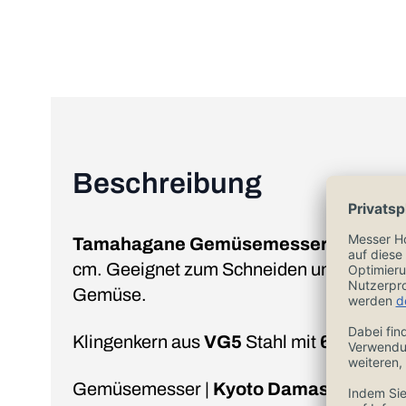
Beschreibung
Tamahagane Gemüsemesser
mit einer
cm. Geeignet zum Schneiden und Zuberei
Gemüse.
Klingenkern aus
VG5
Stahl mit
61 Rockwe
Gemüsemesser |
Kyoto Damascus Desi