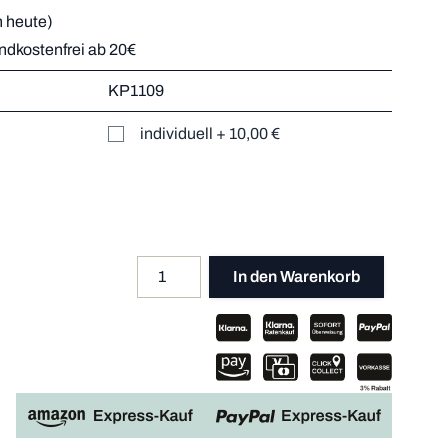
 heute)
andkostenfrei ab 20€
r
KP1109
Mehr dazu
er
individuell
+
10,00 €
Mehr dazu
Mehr dazu
Mehr dazu
Menge
Apple P
In den Warenkorb