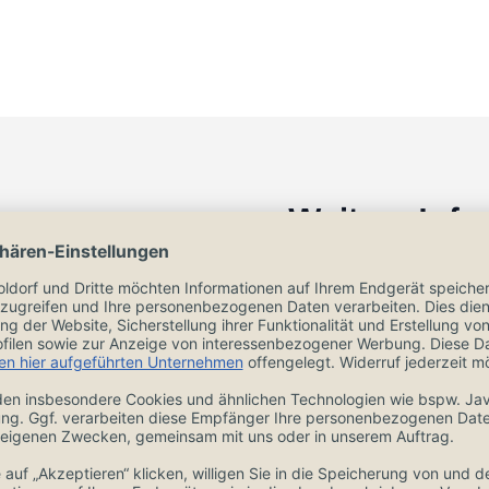
Weitere Inf
 Klingenlänge von 9
Marke:
ten von Obst und
ll
(rostfrei)!
gn