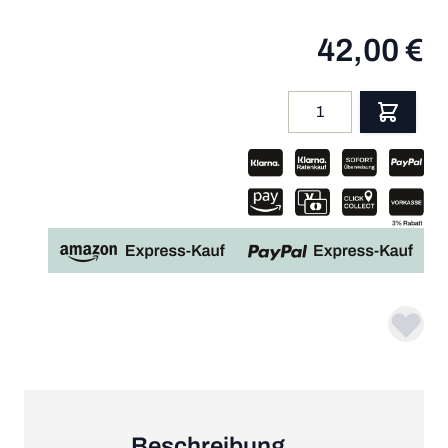
42,00 €
Menge
App
Beschreibung