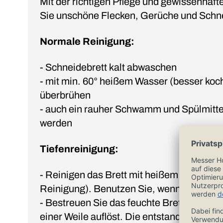
Mit der richtigen Pflege und gewissenhaf
Sie unschöne Flecken, Gerüche und Schne
Normale Reinigung:
- Schneidebrett kalt abwaschen
- mit min. 60° heißem Wasser (besser k
überbrühen
- auch ein rauher Schwamm und Spülmitt
werden
Tiefenreinigung:
- Reinigen das Brett mit heißem Wasser (
Reinigung). Benutzen Sie, wenn nötig, 
- Bestreuen Sie das feuchte Brett mit Salz
einer Weile auflöst. Die entstandene Salzla