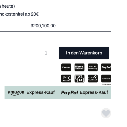
 heute)
andkostenfrei ab 20€
r
9200,100,00
Mehr dazu
er
Mehr dazu
Mehr dazu
Mehr dazu
Menge
Apple P
In den Warenkorb