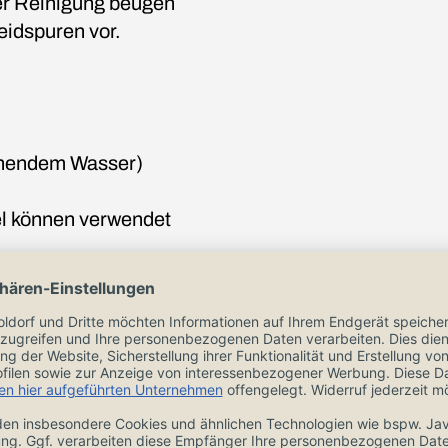
ter Reinigung beugen
idspuren vor.
ochendem Wasser)
el können verwendet
wie bei der normalen
den Schwamm.
, welches sich nach
ke sollte ca. 20