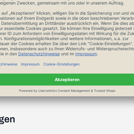
Salzlake gleichmäßig
.
chwamm ab und
n Geschirrtuch.
lle über Nacht solange
 anfühlt.
flegeöl mit dem
ngen