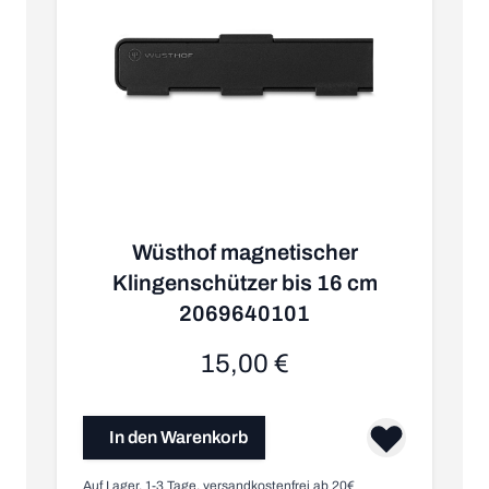
Wüsthof magnetischer
Klingenschützer bis 16 cm
W
2069640101
15,00 €
In den Warenkorb
Auf Lager, 1-3 Tage, versandkostenfrei ab 20€
Au