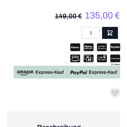
135,00 €
149,00 €
Menge
App