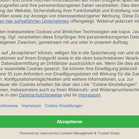
Zubehör
Wüsthof Classic
Fleischgabel 16 cm
9040190016