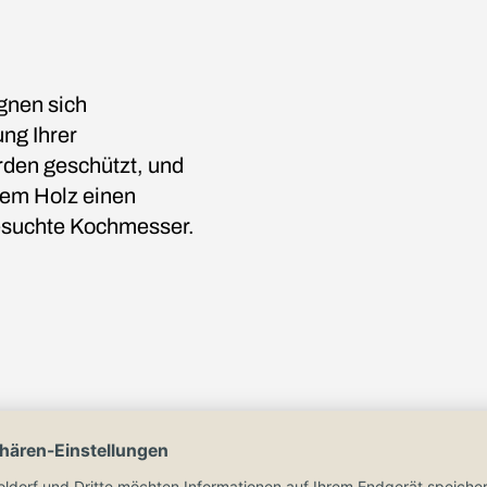
gnen sich
ung Ihrer
den geschützt, und
lem Holz einen
gesuchte Kochmesser.
ngen