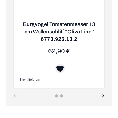
Burgvogel Tomatenmesser 13
cm Wellenschliff "Oliva Line"
6770.926.13.2
K
62,90 €
Nicht lieferbar
Nic