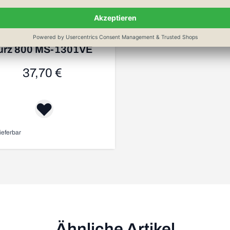
xio Keramik Wetzstab
urz 800 MS-1301VE
37,70 €
ieferbar
Ähnliche Artikel