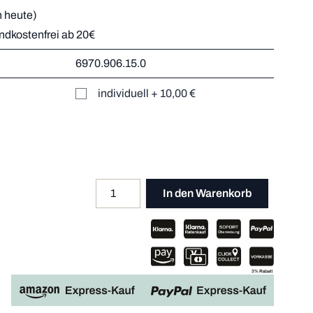
 heute)
andkostenfrei ab 20€
r
6970.906.15.0
Mehr dazu
er
individuell
+
10,00 €
Mehr dazu
Mehr dazu
Mehr dazu
Menge
Apple P
In den Warenkorb