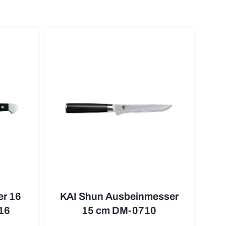
r 16
KAI Shun Ausbeinmesser
Gl
16
15 cm DM-0710