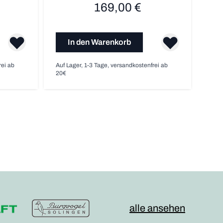
169,00 €
In den Warenkorb
rei ab
Auf Lager, 1-3 Tage, versandkostenfrei ab
Auf L
20€
20€
alle ansehen