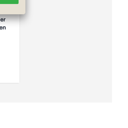
er
gen