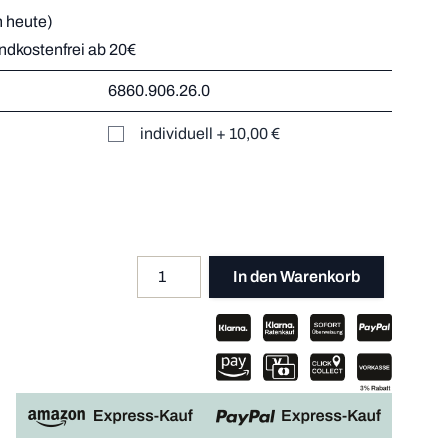
 heute)
andkostenfrei ab 20€
r
6860.906.26.0
Mehr dazu
er
individuell
+
10,00 €
Mehr dazu
Mehr dazu
Mehr dazu
Menge
Apple P
In den Warenkorb