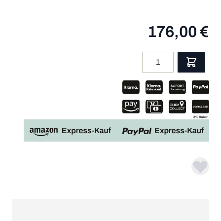
176,00 €
Menge
App