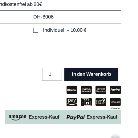
andkostenfrei ab 20€
DH-6006
r
individuell
+
10,00 €
Mehr dazu
er
Mehr dazu
Mehr dazu
Mehr dazu
Menge
Apple P
In den Warenkorb