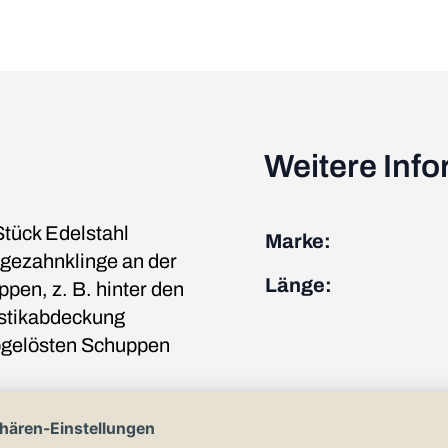
Weitere Inf
tück Edelstahl
Marke:
Sägezahnklinge an der
Länge:
pen, z. B. hinter den
astikabdeckung
abgelösten Schuppen