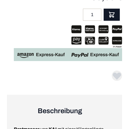
Menge
App
Beschreibung