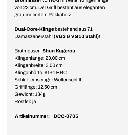
Brotmesser
von
KAI
mit einer Klingenlänge
von 23 cm. Der Griff besteht aus eleganten
grau-meliertem Pakkaholz.
Dual-Core-Klinge
bestehend aus 71
Damaszenerstahl
(VG2 & VG10 Stahl)
!
Brotmesser I
Shun Kagerou
Klingenlänge: 23,00 cm
Klingenbreite: 3,00 cm
Klingenhärte: 61±1 HRC
Schliff: einseitiger Wellenschliff
Grifflänge: 12,50 cm
Gewicht: 184g
Rostfei: ja
Artikelnummer:
DCC-0705