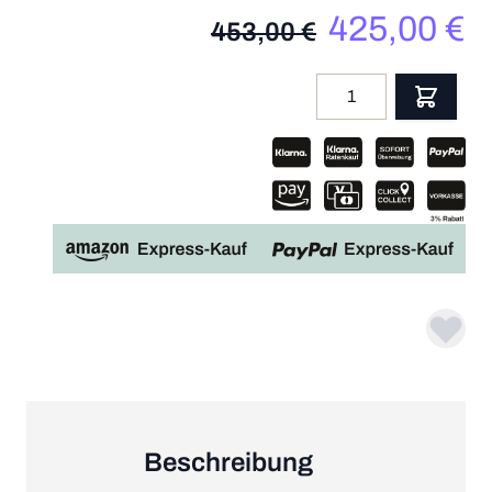
425,00 €
453,00 €
Menge
App
Beschreibung