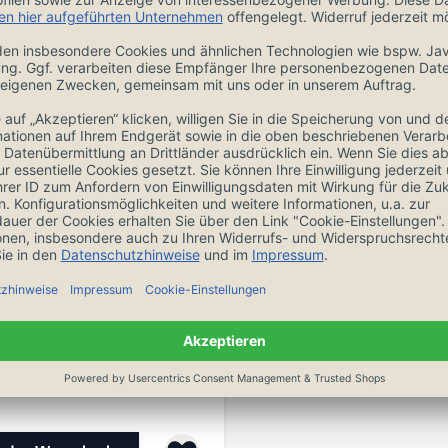
Zubehör
noSharp Schleifstein
6000 No.461
119,00 €