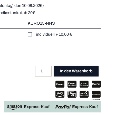
Montag, den 10.08.2026)
andkostenfrei ab 20€
r
KURO15-NNS
Mehr dazu
er
individuell
+
10,00 €
Mehr dazu
Mehr dazu
Mehr dazu
Menge
Apple P
In den Warenkorb