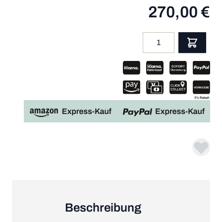
270,00 €
Menge
App
Beschreibung