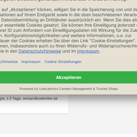
ell Messertasche für 8
Messer 37708
49,90 €
n den Warenkorb
ger, 1-3 Tage, versandkostenfrei ab