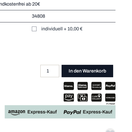
andkostenfrei ab 20€
34808
r
individuell
+
10,00 €
Mehr dazu
er
Mehr dazu
Mehr dazu
Mehr dazu
Menge
Apple P
In den Warenkorb