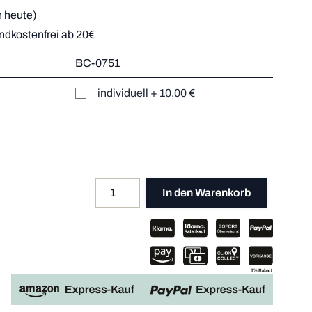
 heute)
andkostenfrei ab 20€
r
BC-0751
Mehr dazu
er
individuell
+
10,00 €
Mehr dazu
Mehr dazu
Mehr dazu
Menge
Apple P
In den Warenkorb