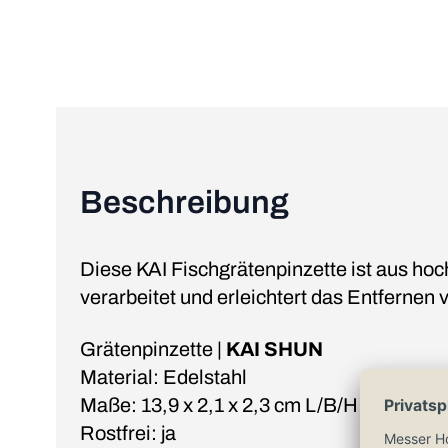
Beschreibung
Diese KAI Fischgrätenpinzette ist aus ho
verarbeitet und erleichtert das Entfernen 
Grätenpinzette |
KAI SHUN
Material: Edelstahl
Maße: 13,9 x 2,1 x 2,3 cm L/B/H
Rostfrei: ja