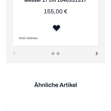
Messer 17 cm 1040331317
155,00 €
Nicht lieferbar
Au
Ähnliche Artikel