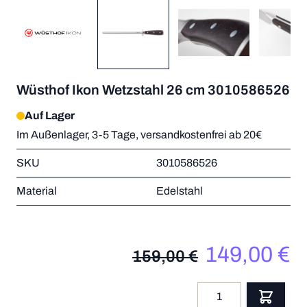
Wüsthof Ikon Wetzstahl 26 cm 3010586526
Auf Lager
Im Außenlager, 3-5 Tage, versandkostenfrei ab 20€
SKU
3010586526
Material
Edelstahl
149,00 €
159,00 €
Menge
App